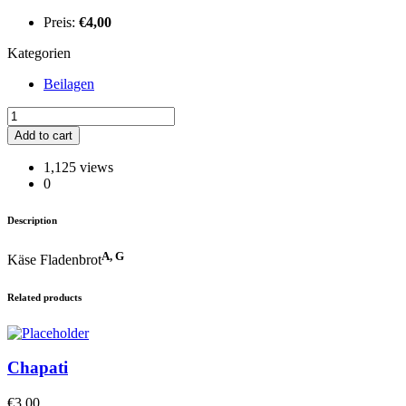
Preis:
€
4,00
Kategorien
Beilagen
Panir
Naan
Add to cart
quantity
1,125 views
0
Description
A, G
Käse Fladenbrot
Related products
Chapati
€
3,00