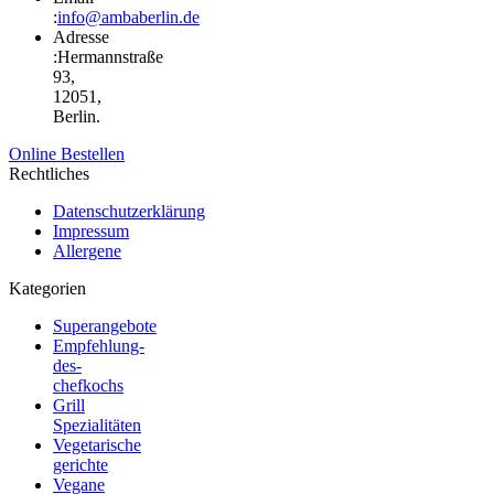
:
info@ambaberlin.de
Adresse
:
Hermannstraße
93,
12051,
Berlin.
Online Bestellen
Rechtliches
Datenschutzerklärung
Impressum
Allergene
Kategorien
Superangebote
Empfehlung-
des-
chefkochs
Grill
Spezialitäten
Vegetarische
gerichte
Vegane