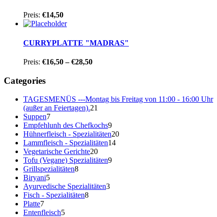
Preis:
€
14,50
CURRYPLATTE "MADRAS"
Price
Preis:
€
16,50
–
€
28,50
range:
€16,50
Categories
through
€28,50
TAGESMENÜS ---Montag bis Freitag von 11:00 - 16:00 Uhr
(außer an Feiertagen).
21
Suppen
7
Empfehlunh des Chefkochs
9
Hühnerfleisch - Spezialitäten
20
Lammfleisch - Spezialitäten
14
Vegetarische Gerichte
20
Tofu (Vegane) Spezialitäten
9
Grillspezialitäten
8
Biryani
5
Ayurvedische Spezialitäten
3
Fisch - Spezialitäten
8
Platte
7
Entenfleisch
5